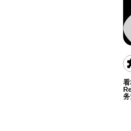
看
R
务