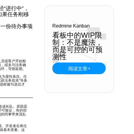
“进行中”，
如果任务刚移
是一份待办事项
Redmine Kanban
看板中的WIP限
制：不是魔法，
而是可控的可预
测性
人员或客户开始检
档，或未与法务确
阅读文章
循环，导致延期。
化为显性条目。任
已获法务批准”等条
复选框被勾选后才
，形成长队。原因是
即可验证，有的却
制的同事带来混乱
器。开发者在将任
确保基本质量。这