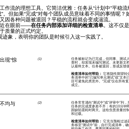
工作流的理想工具。它简洁优雅：任务从“计划中”平稳流经
成”。但如果“完成”对每个团队成员意味着不同的事情呢？
又因各种问题被退回？平稳的流程就会变成湍流。
近在眼前——
在任务内部添加详细的检查清单
。这不仅
于质量的正式约定。
观迹象，表明你的团队是时候引入这一实践了。
任务被标记为已完成，但同事、测试
出现“惊
(
1
)
查时，却发现未编写测试、未更新文
认最终文本。任务被退回，形成反馈
检查清单如何帮助：
它将隐性期望转
务清单中的“已编写单元测试”或“文本
目可避免此类意外。“完成”仅在所有
成立。
任务常常涌向“测试中”或“评审中”列
不均与
(
2
)
任务的完成度参差不齐：有的10分钟
因缺陷需耗时两天。这给负责质量控
和过载。
检查清单如何帮助：
它充当预检过滤
务移至“测试中”前，自行完成清单，
能均衡工作流，尊重同事的时间。