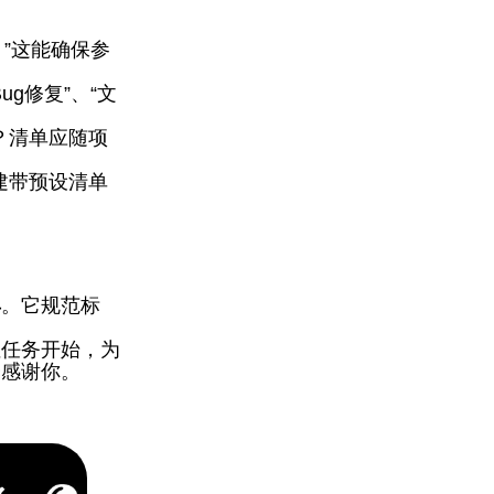
？”这能确保参
g修复”、“文
？清单应随项
持创建带预设清单
具
。它规范标
性任务开始，为
会感谢你。