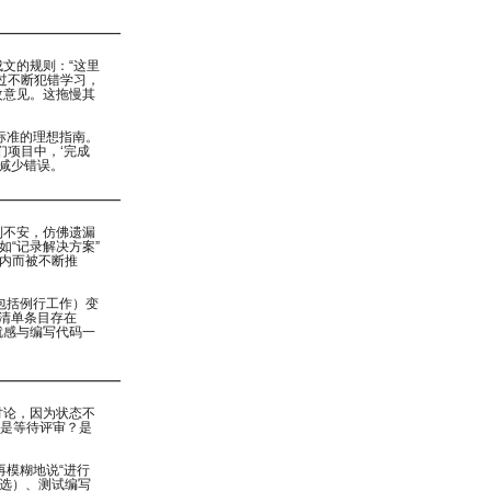
文的规则：“这里
过不断犯错学习，
改意见。这拖慢其
标准的理想指南。
们项目中，‘完成
，减少错误。
到不安，仿佛遗漏
如“记录解决方案”
野内而被不断推
包括例行工作）变
为清单条目存在
就感与编写代码一
讨论，因为状态不
还是等待评审？是
模糊地说“进行
勾选）、测试编写