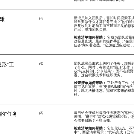
新成员加入团队后，需长时间摸索不成
难
(
3
)
通常要做什么才算任务完成？”他们通
反复收到对老员工而言显而易见的修
产出，增加团队负担。
检查清单如何帮助：
它成为团队质量
这是最直观、最新的操作手册：“在我
任务’意味着这些。”它加速适应过程
团队成员虽形式上关闭了任务，却感
形”工
(
4
)
了什么。同时，有价值的“隐形”工作（
或“与支持部门分享结果”）因不在视
迟。这会积累技术和组织债务。
检查清单如何帮助：
它让所有工作（
得可见且重要。当“更新Wiki页面”作
时，就无法被遗忘。完成它带来的成
样。
每日站会变成对每项任务状态的冗长
的“任务
(
5
)
透明。“进行中”是指代码完成50%，
否需要帮助？不得而知。
检查清单如何帮助：
它细化状态。不再
中”，而是清晰展示：“代码完成（已