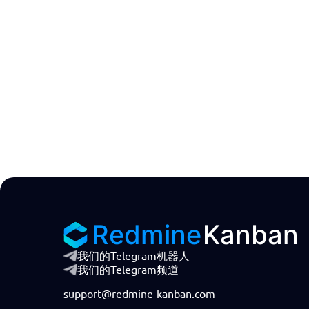
Redmine
Kanban
我们的Telegram机器人
我们的Telegram频道
support@redmine-kanban.com