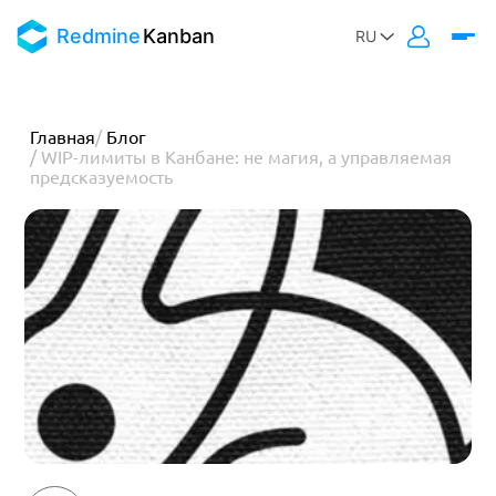
Redmine
Kanban
Главная
/
Блог
/
WIP-лимиты в Канбане: не магия, а управляемая
предсказуемость