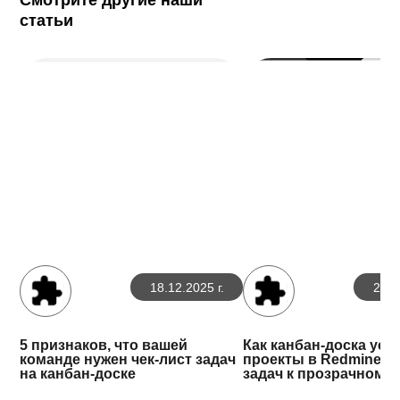
статьи
18.12.2025 г.
29.1
5 признаков, что вашей
Как канбан-доска уск
команде нужен чек-лист задач
проекты в Redmine: О
на канбан-доске
задач к прозрачному 