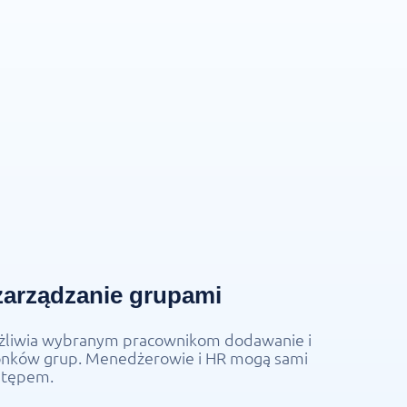
zarządzanie grupami
liwia wybranym pracownikom dodawanie i
onków grup. Menedżerowie i HR mogą sami
stępem.