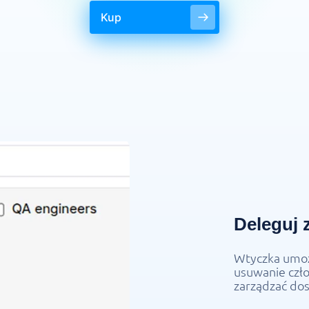
Kup
Deleguj 
Wtyczka umoż
usuwanie czł
zarządzać do