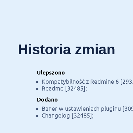
Historia zmian
Ulepszono
Kompatybilność z Redmine 6 [293
Readme [32485];
Dodano
Baner w ustawieniach pluginu [309
Changelog [32485];