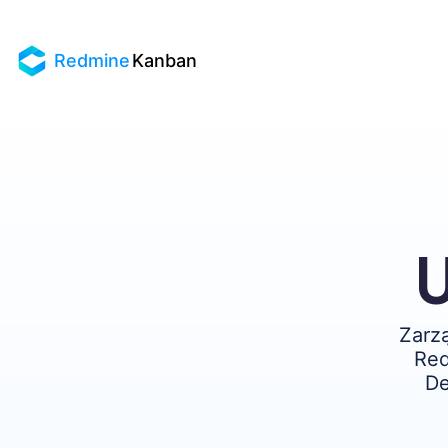
Redmine
Kanban
U
Zarz
Red
De