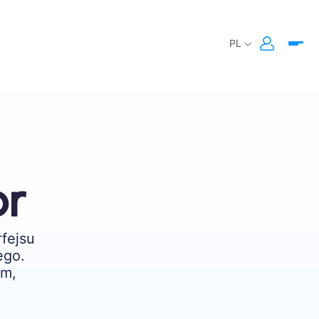
or
fejsu
ego.
om,