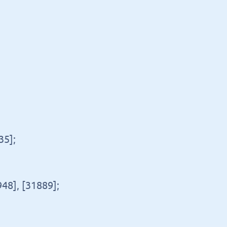
35];
48], [31889];