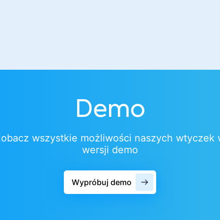
Demo
obacz wszystkie możliwości naszych wtyczek
wersji demo
Wypróbuj demo