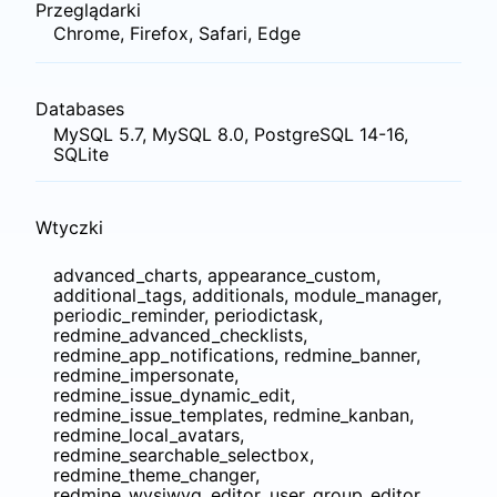
Przeglądarki
Chrome, Firefox, Safari, Edge
Databases
MySQL 5.7, MySQL 8.0, PostgreSQL 14-16,
SQLite
Wtyczki
advanced_charts, appearance_custom,
additional_tags, additionals, module_manager,
periodic_reminder, periodictask,
redmine_advanced_checklists,
redmine_app_notifications, redmine_banner,
redmine_impersonate,
redmine_issue_dynamic_edit,
redmine_issue_templates, redmine_kanban,
redmine_local_avatars,
redmine_searchable_selectbox,
redmine_theme_changer,
redmine_wysiwyg_editor, user_group_editor,