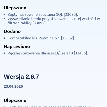
Ulepszono
Zoptymalizowane zapytania SQL [33080];
Wyświetlanie błędu przy stosowaniu pustej wartości w
filtrach tablicy [33092].
Dodano
Kompatybilność z Redmine 6.1 [33362].
Naprawiono
Ręczne sortowanie dla users3/users10 [33456].
Wersja 2.6.7
23.04.2026
Ulepszono
Zoptymalizowane swimlanes na tablicy kanban i w