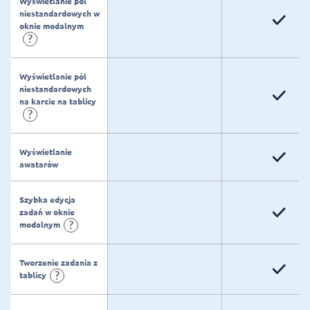
Wyświetlanie pól
niestandardowych w
oknie modalnym
?
Wyświetlanie pól
niestandardowych
na karcie na tablicy
?
Wyświetlanie
awatarów
Szybka edycja
zadań w oknie
?
modalnym
Tworzenie zadania z
?
tablicy