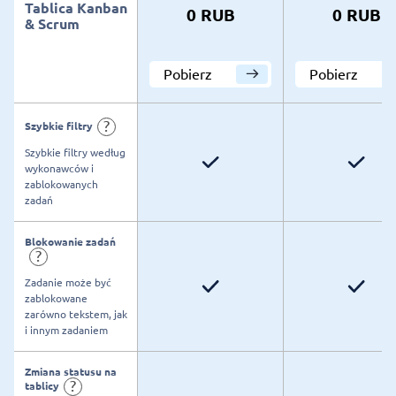
Tablica Kanban
0 RUB
0 RUB
& Scrum
Pobierz
Pobierz
?
Szybkie filtry
Szybkie filtry według
wykonawców i
zablokowanych
zadań
Blokowanie zadań
?
Zadanie może być
zablokowane
zarówno tekstem, jak
i innym zadaniem
Zmiana statusu na
?
tablicy