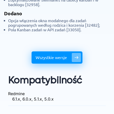
backlogu [32958].
Dodano
Opcja włączenia okna modalnego dla zadań
pogrupowanych według rodzica i korzenia [32482];
Pola Kanban zadań w API zadań [33050].
Wszystkie wersje
Kompatybilność
Redmine
6.1.x, 6.0.x, 5.1.x, 5.0.x