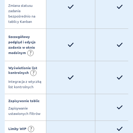
Zmiana statusu
zadania
bezpośrednio na
tablicy Kanban
Szczegółowy
podgląd i edycja
zadania w oknie
?
modalnym
Wyświetlanie list
?
kontrolnych
Integracja z wtyczką
list kontrolnych
Zapisywanie tablic
Zapisywanie
ustawionych filtrów
?
Limity WIP