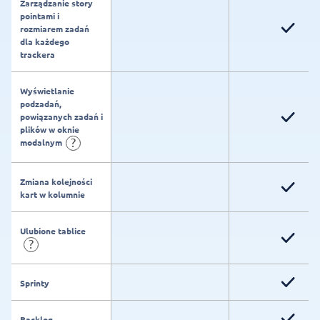
Zarządzanie story
pointami i
rozmiarem zadań
dla każdego
trackera
Wyświetlanie
podzadań,
powiązanych zadań i
plików w oknie
?
modalnym
Zmiana kolejności
kart w kolumnie
Ulubione tablice
?
Sprinty
Backlog