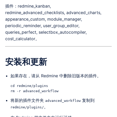
插件：redmine_kanban,
redmine_advanced_checklists, advanced_charts,
appearance_custom, module_manager,
periodic_reminder, user_group_editor,
queries_perfect, selectbox_autocompiler,
cost_calculator。
安装和更新
如果存在，请从 Redmine 中删除旧版本的插件。
cd redmine/plugins

将新的插件文件夹
复制到
advanced_workflow
。
redmine/plugins/