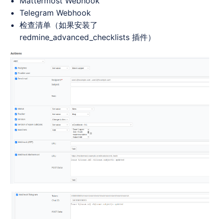
Mattermost Webhook
Telegram Webhook
检查清单（如果安装了
redmine_advanced_checklists 插件）