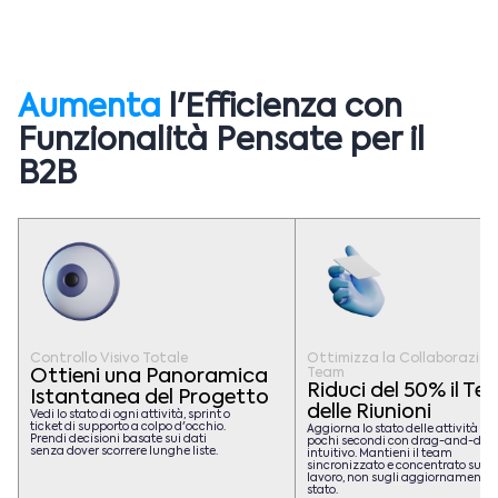
Aumenta
l'Efficienza con
Funzionalità Pensate per il
B2B
Controllo Visivo Totale
Ottimizza la Collaborazion
Ottieni una Panoramica
Team
Riduci del 50% il T
Istantanea del Progetto
delle Riunioni
Vedi lo stato di ogni attività, sprint o
ticket di supporto a colpo d'occhio.
Aggiorna lo stato delle attività in
Prendi decisioni basate sui dati
pochi secondi con drag-and-dro
senza dover scorrere lunghe liste.
intuitivo. Mantieni il team
sincronizzato e concentrato sul
lavoro, non sugli aggiornamenti d
stato.