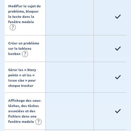
Modifier le sujet du
problème, bloquer
le texte dans la
fenêtre modale
?
Créer un problème
sur le tableau
?
kanban
Gérer les « Story
points » et les «
Issue size » pour
chaque tracker
Affichage des sous-
tâches, des tâches
associées et des
fichiers dans une
?
fenêtre modale